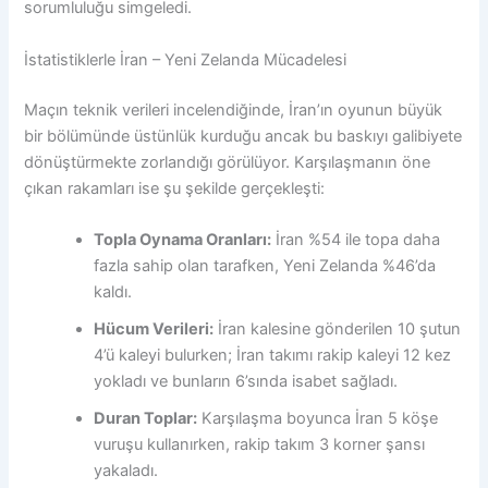
sorumluluğu simgeledi.
İstatistiklerle İran – Yeni Zelanda Mücadelesi
Maçın teknik verileri incelendiğinde, İran’ın oyunun büyük
bir bölümünde üstünlük kurduğu ancak bu baskıyı galibiyete
dönüştürmekte zorlandığı görülüyor. Karşılaşmanın öne
çıkan rakamları ise şu şekilde gerçekleşti:
Topla Oynama Oranları:
İran %54 ile topa daha
fazla sahip olan tarafken, Yeni Zelanda %46’da
kaldı.
Hücum Verileri:
İran kalesine gönderilen 10 şutun
4’ü kaleyi bulurken; İran takımı rakip kaleyi 12 kez
yokladı ve bunların 6’sında isabet sağladı.
Duran Toplar:
Karşılaşma boyunca İran 5 köşe
vuruşu kullanırken, rakip takım 3 korner şansı
yakaladı.