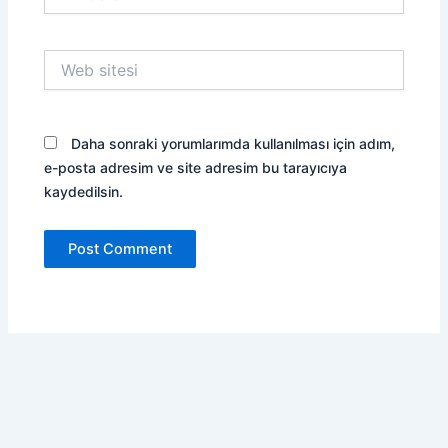
Posta*
Web
sitesi
Daha sonraki yorumlarımda kullanılması için adım,
e-posta adresim ve site adresim bu tarayıcıya
kaydedilsin.