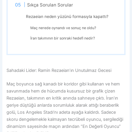
Sıkça Sorulan Sorular
Rezaeian neden yüzünü formasıyla kapattı?
Maç nerede oynandı ve sonuç ne oldu?
İran takımının bir sonraki hedefi nedir?
Sahadaki Lider: Ramin Rezaeian’ın Unutulmaz Gecesi
Maç boyunca sağ kanadı bir koridor gibi kullanan ve hem
savunmada hem de hücumda kusursuz bir grafik çizen
Rezaeian, takımının en kritik anında sahneye çıktı. İran’ın
geriye düştüğü anlarda sorumluluk alarak attığı beraberlik
golü, Los Angeles Stadı’nı adeta ayağa kaldırdı. Sadece
skoru dengelemekle kalmayan tecrübeli oyuncu, sergilediği
dinamizm sayesinde maçın ardından “En Değerli Oyuncu”