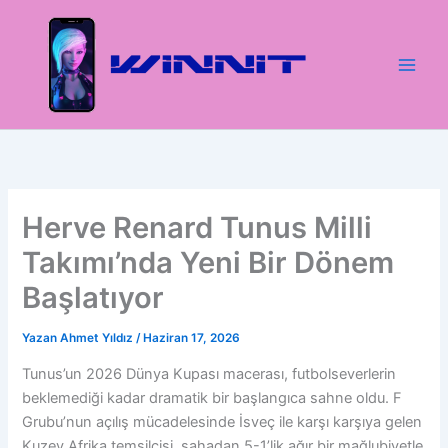
İçeriğe
atla
Herve Renard Tunus Milli
Takımı’nda Yeni Bir Dönem
Başlatıyor
Yazan
Ahmet Yıldız
/
Haziran 17, 2026
Tunus’un 2026 Dünya Kupası macerası, futbolseverlerin
beklemediği kadar dramatik bir başlangıca sahne oldu. F
Grubu’nun açılış mücadelesinde İsveç ile karşı karşıya gelen
Kuzey Afrika temsilcisi, sahadan 5-1’lik ağır bir mağlubiyetle