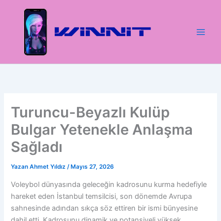
İçeriğe
atla
Turuncu-Beyazlı Kulüp
Bulgar Yetenekle Anlaşma
Sağladı
Yazan
Ahmet Yıldız
/
Mayıs 27, 2026
Voleybol dünyasında geleceğin kadrosunu kurma hedefiyle
hareket eden İstanbul temsilcisi, son dönemde Avrupa
sahnesinde adından sıkça söz ettiren bir ismi bünyesine
dahil etti. Kadrosunu dinamik ve potansiyeli yüksek