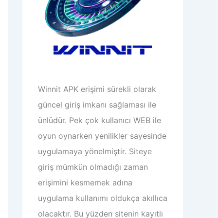
Winnit
APK
erişimi sürekli olarak
güncel giriş imkanı sağlaması ile
ünlüdür. Pek çok kullanıcı WEB ile
oyun oynarken yenilikler sayesinde
uygulamaya yönelmiştir. Siteye
giriş mümkün olmadığı zaman
erişimini kesmemek adına
uygulama kullanımı oldukça akıllıca
olacaktır. Bu yüzden sitenin kayıtlı