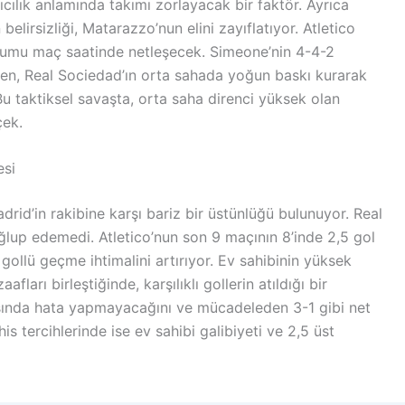
cılık anlamında takımı zorlayacak bir faktör. Ayrıca
elirsizliği, Matarazzo’nun elini zayıflatıyor. Atletico
urumu maç saatinde netleşecek. Simeone’nin 4-4-2
irken, Real Sociedad’ın orta sahada yoğun baskı kurarak
Bu taktiksel savaşta, orta saha direnci yüksek olan
çek.
esi
drid’in rakibine karşı bariz bir üstünlüğü bulunuyor. Real
ğlup edemedi. Atletico’nun son 9 maçının 8’inde 2,5 gol
 gollü geçme ihtimalini artırıyor. Ev sahibinin yüksek
arı birleştiğinde, karşılıklı gollerin atıldığı bir
asında hata yapmayacağını ve mücadeleden 3-1 gibi net
is tercihlerinde ise ev sahibi galibiyeti ve 2,5 üst