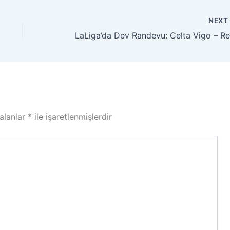
NEX
 alanlar
*
ile işaretlenmişlerdir