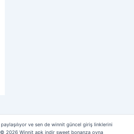
ylaşılıyor ve sen de winnit güncel giriş linklerini
ır. © 2026 Winnit apk indir sweet bonanza oyna