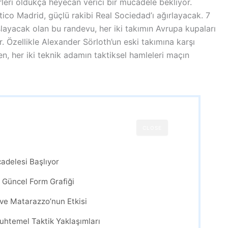
rleri oldukça heyecan verici bir mücadele bekliyor.
ico Madrid, güçlü rakibi Real Sociedad’ı ağırlayacak. 7
ayacak olan bu randevu, her iki takımın Avrupa kupaları
 Özellikle Alexander Sörloth’un eski takımına karşı
, her iki teknik adamın taktiksel hamleleri maçın
CLOSE
adelesi Başlıyor
n Güncel Form Grafiği
 ve Matarazzo’nun Etkisi
Muhtemel Taktik Yaklaşımları