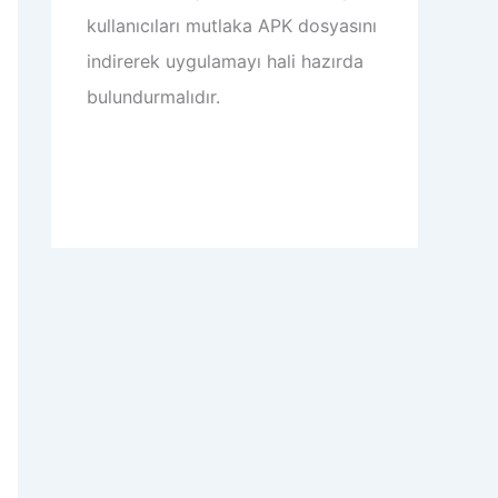
kullanıcıları mutlaka APK dosyasını
indirerek uygulamayı hali hazırda
bulundurmalıdır.