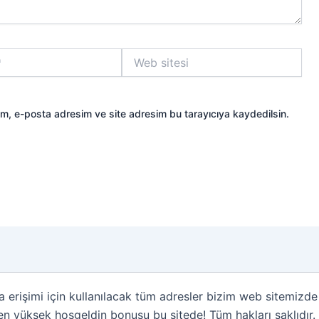
Web
sitesi
ım, e-posta adresim ve site adresim bu tarayıcıya kaydedilsin.
erişimi için kullanılacak tüm adresler bizim web sitemizde pa
e en yüksek hoşgeldin bonusu bu sitede! Tüm hakları saklıd