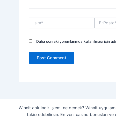
İsim*
E-
Posta*
Daha sonraki yorumlarımda kullanılması için ad
Winnit apk indir işlemi ne demek? Winnit uygulama 
takip edebilirsin. En yeni casino bonusları v