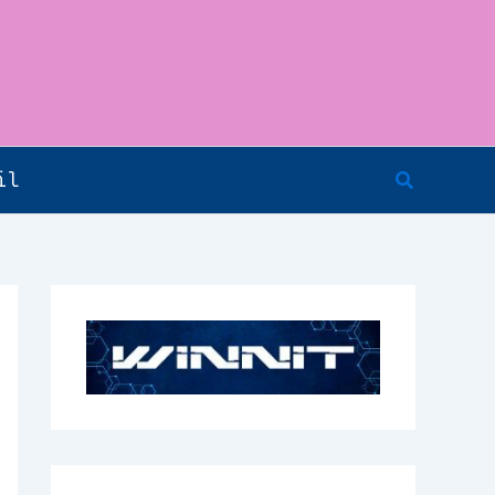
Arama
il