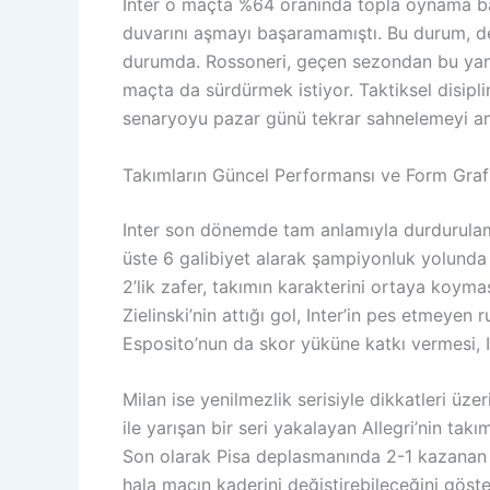
Inter o maçta %64 oranında topla oynama ba
duvarını aşmayı başaramamıştı. Bu durum, d
durumda. Rossoneri, geçen sezondan bu yana 
maçta da sürdürmek istiyor. Taktiksel disiplin
senaryoyu pazar günü tekrar sahnelemeyi am
Takımların Güncel Performansı ve Form Grafi
Inter son dönemde tam anlamıyla durdurulamaz
üste 6 galibiyet alarak şampiyonluk yolunda v
2’lik zafer, takımın karakterini ortaya koym
Zielinski’nin attığı gol, Inter’in pes etmey
Esposito’nun da skor yüküne katkı vermesi, In
Milan ise yenilmezlik serisiyle dikkatleri üz
ile yarışan bir seri yakalayan Allegri’nin ta
Son olarak Pisa deplasmanında 2-1 kazanan k
hala maçın kaderini değiştirebileceğini göster