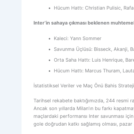
Hücum Hattı: Christian Pulisic, Raf
Inter’in sahaya çıkması beklenen muhtemel 
Kaleci: Yann Sommer
Savunma Üçlüsü: Bisseck, Akanji, B
Orta Saha Hattı: Luis Henrique, Bare
Hücum Hattı: Marcus Thuram, Laut
İstatistiksel Veriler ve Maç Önü Bahis Strateji
Tarihsel rekabete baktığımızda, 244 resmi ra
Ancak son yıllarda Milan’ın bu farkı kapatma
maçlardaki performansı Inter savunması için e
gole doğrudan katkı sağlamış olması, pazar 