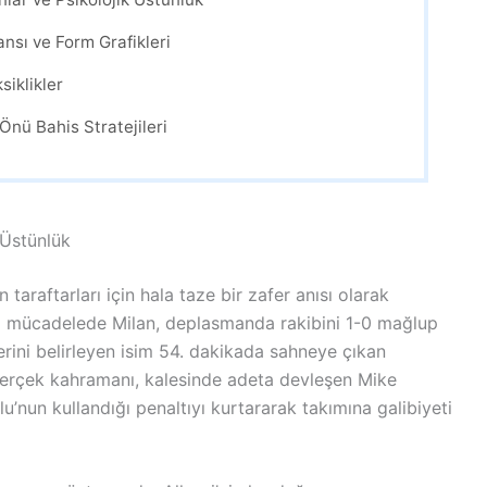
nsı ve Form Grafikleri
siklikler
 Önü Bahis Stratejileri
 Üstünlük
taraftarları için hala taze bir zafer anısı olarak
o mücadelede Milan, deplasmanda rakibini 1-0 mağlup
rini belirleyen isim 54. dakikada sahneye çıkan
gerçek kahramanı, kalesinde adeta devleşen Mike
’nun kullandığı penaltıyı kurtararak takımına galibiyeti