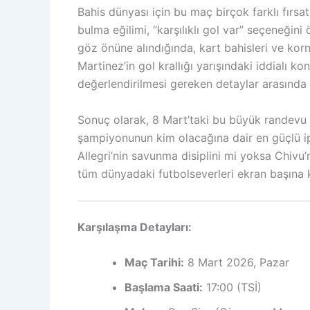
Bahis dünyası için bu maç birçok farklı fırsat
bulma eğilimi, “karşılıklı gol var” seçeneğini
göz önüne alındığında, kart bahisleri ve korne
Martinez’in gol krallığı yarışındaki iddialı ko
değerlendirilmesi gereken detaylar arasında y
Sonuç olarak, 8 Mart’taki bu büyük randevu 
şampiyonunun kim olacağına dair en güçlü ipu
Allegri’nin savunma disiplini mi yoksa Chiv
tüm dünyadaki futbolseverleri ekran başına k
Karşılaşma Detayları:
Maç Tarihi:
8 Mart 2026, Pazar
Başlama Saati:
17:00 (TSİ)