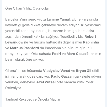
Öne Çıkan Yıldız Oyuncular
Barcelona’nın genç yıldızı
Lamine Yamal
, Elche karşısında
kaydettiği golle dikkat çekmeye devam ediyor. 18 yaşındaki
yetenekli kanat oyuncusu, bu sezon hem gol hem asist
açısından önemli katkılar sağlıyor. Tecrübeli yıldız
Robert
Lewandowski
ve hücum hattındaki diğer isimler
Raphinha
ve
Marcus Rashford
da Barcelona’nın hücum gücünü
ortaya koyuyor. Orta sahada
Pedri
ve
Marc Casadó
takımın
beyni olarak öne çıkıyor.
Girona’da ise hücumda
Vladyslav Vanat
ve
Bryan Gil
etkili
isimler olarak göze çarpıyor.
Paulo Gazzaniga
kalede güven
verirken, deneyimli
Axel Witsel
orta sahada kritik roller
üstleniyor.
Tarihsel Rekabet ve Önceki Maçlar