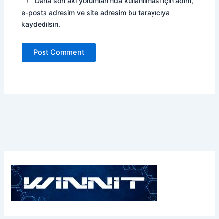
Daha sonraki yorumlarımda kullanılması için adım,
e-posta adresim ve site adresim bu tarayıcıya
kaydedilsin.