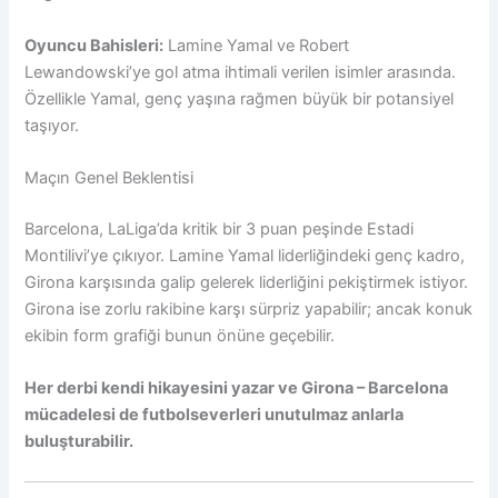
Oyuncu Bahisleri:
Lamine Yamal ve Robert
Lewandowski’ye gol atma ihtimali verilen isimler arasında.
Özellikle Yamal, genç yaşına rağmen büyük bir potansiyel
taşıyor.
Maçın Genel Beklentisi
Barcelona, LaLiga’da kritik bir 3 puan peşinde Estadi
Montilivi’ye çıkıyor. Lamine Yamal liderliğindeki genç kadro,
Girona karşısında galip gelerek liderliğini pekiştirmek istiyor.
Girona ise zorlu rakibine karşı sürpriz yapabilir; ancak konuk
ekibin form grafiği bunun önüne geçebilir.
Her derbi kendi hikayesini yazar ve Girona – Barcelona
mücadelesi de futbolseverleri unutulmaz anlarla
buluşturabilir.