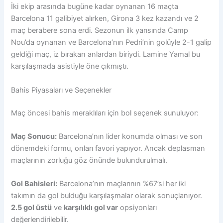
İki ekip arasında bugüne kadar oynanan 16 maçta
Barcelona 11 galibiyet alırken, Girona 3 kez kazandı ve 2
maç berabere sona erdi. Sezonun ilk yarısında Camp
Nou’da oynanan ve Barcelona’nın Pedri’nin golüyle 2-1 galip
geldiği maç, iz bırakan anlardan biriydi. Lamine Yamal bu
karşılaşmada asistiyle öne çıkmıştı.
Bahis Piyasaları ve Seçenekler
Maç öncesi bahis meraklıları için bol seçenek sunuluyor:
Maç Sonucu:
Barcelona’nın lider konumda olması ve son
dönemdeki formu, onları favori yapıyor. Ancak deplasman
maçlarının zorluğu göz önünde bulundurulmalı.
Gol Bahisleri:
Barcelona’nın maçlarının %67’si her iki
takımın da gol bulduğu karşılaşmalar olarak sonuçlanıyor.
2.5 gol üstü
ve
karşılıklı gol var
opsiyonları
değerlendirilebilir.