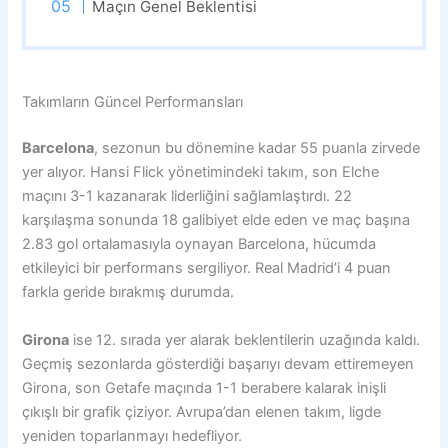
Maçın Genel Beklentisi
Takımların Güncel Performansları
Barcelona
, sezonun bu dönemine kadar 55 puanla zirvede
yer alıyor. Hansi Flick yönetimindeki takım, son Elche
maçını 3-1 kazanarak liderliğini sağlamlaştırdı. 22
karşılaşma sonunda 18 galibiyet elde eden ve maç başına
2.83 gol ortalamasıyla oynayan Barcelona, hücumda
etkileyici bir performans sergiliyor. Real Madrid’i 4 puan
farkla geride bırakmış durumda.
Girona
ise 12. sırada yer alarak beklentilerin uzağında kaldı.
Geçmiş sezonlarda gösterdiği başarıyı devam ettiremeyen
Girona, son Getafe maçında 1-1 berabere kalarak inişli
çıkışlı bir grafik çiziyor. Avrupa’dan elenen takım, ligde
yeniden toparlanmayı hedefliyor.