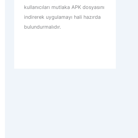
kullanıcıları mutlaka APK dosyasını
indirerek uygulamayı hali hazırda
bulundurmalıdır.