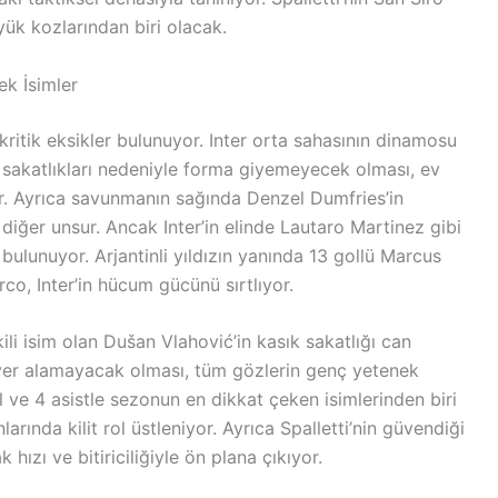
ük kozlarından biri olacak.
ek İsimler
ritik eksikler bulunuyor. Inter orta sahasının dinamosu
 sakatlıkları nedeniyle forma giyemeyecek olması, ev
ir. Ayrıca savunmanın sağında Denzel Dumfries’in
 diğer unsur. Ancak Inter’in elinde Lautaro Martinez gibi
h bulunuyor. Arjantinli yıldızın yanında 13 gollü Marcus
o, Inter’in hücum gücünü sırtlıyor.
ili isim olan Dušan Vlahović’in kasık sakatlığı can
 yer alamayacak olması, tüm gözlerin genç yetenek
l ve 4 asistle sezonun en dikkat çeken isimlerinden biri
ında kilit rol üstleniyor. Ayrıca Spalletti’nin güvendiği
ızı ve bitiriciliğiyle ön plana çıkıyor.