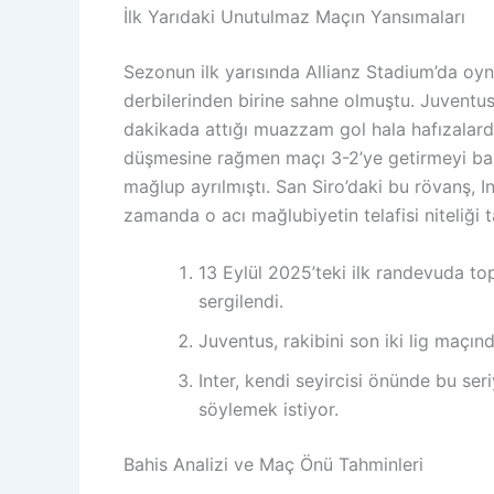
İlk Yarıdaki Unutulmaz Maçın Yansımaları
Sezonun ilk yarısında Allianz Stadium’da oyn
derbilerinden birine sahne olmuştu. Juventus
dakikada attığı muazzam gol hala hafızalarda
düşmesine rağmen maçı 3-2’ye getirmeyi baş
mağlup ayrılmıştı. San Siro’daki bu rövanş, I
zamanda o acı mağlubiyetin telafisi niteliği t
13 Eylül 2025’teki ilk randevuda to
sergilendi.
Juventus, rakibini son iki lig maçın
Inter, kendi seyircisi önünde bu ser
söylemek istiyor.
Bahis Analizi ve Maç Önü Tahminleri