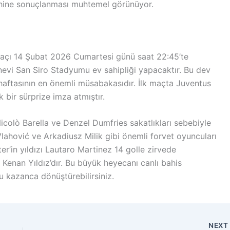
r lehine sonuçlanması muhtemel görünüyor.
 maçı 14 Şubat 2026 Cumartesi günü saat 22:45’te
nevi San Siro Stadyumu ev sahipliği yapacaktır. Bu dev
aftasının en önemli müsabakasıdır. İlk maçta Juventus
 bir sürprize imza atmıştır.
colò Barella ve Denzel Dumfries sakatlıkları sebebiyle
ahović ve Arkadiusz Milik gibi önemli forvet oyuncuları
ter’in yıldızı Lautaro Martinez 14 golle zirvede
e Kenan Yıldız’dır. Bu büyük heyecanı canlı bahis
u kazanca dönüştürebilirsiniz.
NEX