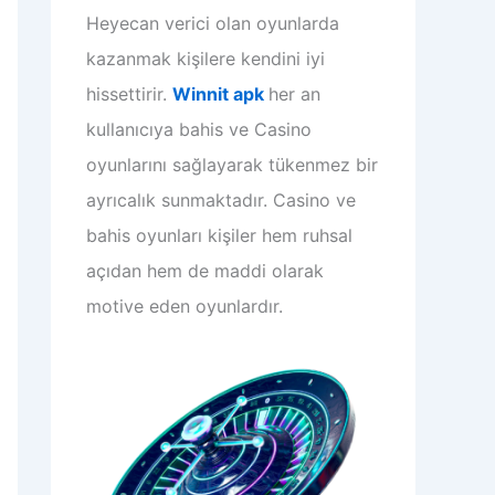
Heyecan verici olan oyunlarda
kazanmak kişilere kendini iyi
hissettirir.
Winnit apk
her an
kullanıcıya bahis ve Casino
oyunlarını sağlayarak tükenmez bir
ayrıcalık sunmaktadır. Casino ve
bahis oyunları kişiler hem ruhsal
açıdan hem de maddi olarak
motive eden oyunlardır.