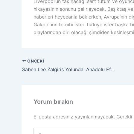
Liverpool’un takınacağı sert tutum ve oyunc
hikayesinin sonunu belirleyecek. Beşiktaş ve
haberleri heyecanla beklerken, Avrupa’nın 
Gakpo’nun tercihi ister Türkiye ister başka b
olaylarından biri olacağı şimdiden kesinleş
ÖNCEKI
Saben Lee Zalgiris Yolunda: Anadolu Efes’ten Litvanya’ya Uzanan Transfer Hamlesi
Yorum bırakın
E-posta adresiniz yayınlanmayacak.
Gerekli
Buraya