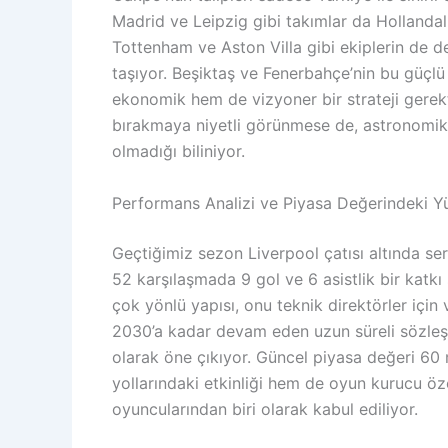
Madrid ve Leipzig gibi takımlar da Hollandal
Tottenham ve Aston Villa gibi ekiplerin de d
taşıyor. Beşiktaş ve Fenerbahçe’nin bu güçlü
ekonomik hem de vizyoner bir strateji gerek
bırakmaya niyetli görünmese de, astronomik
olmadığı biliniyor.
Performans Analizi ve Piyasa Değerindeki Yü
Geçtiğimiz sezon Liverpool çatısı altında se
52 karşılaşmada 9 gol ve 6 asistlik bir katk
çok yönlü yapısı, onu teknik direktörler için
2030’a kadar devam eden uzun süreli sözleş
olarak öne çıkıyor. Güncel piyasa değeri 60 
yollarındaki etkinliği hem de oyun kurucu öze
oyuncularından biri olarak kabul ediliyor.