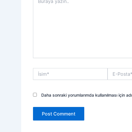
yazın..
İsim*
E-
Posta*
Daha sonraki yorumlarımda kullanılması için ad