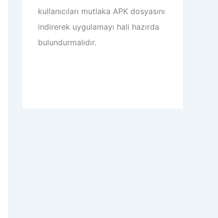
kullanıcıları mutlaka APK dosyasını
indirerek uygulamayı hali hazırda
bulundurmalıdır.