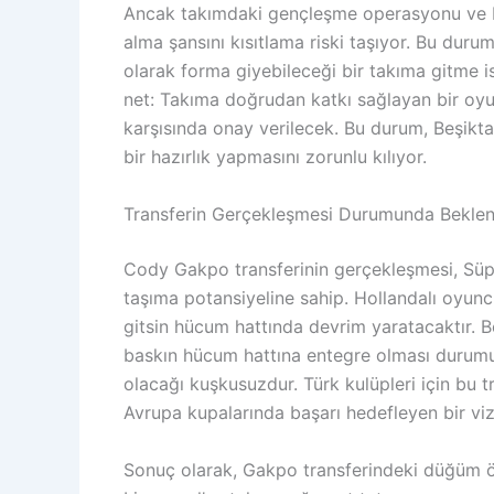
Ancak takımdaki gençleşme operasyonu ve Ri
alma şansını kısıtlama riski taşıyor. Bu duru
olarak forma giyebileceği bir takıma gitme ist
net: Takıma doğrudan katkı sağlayan bir oyu
karşısında onay verilecek. Bu durum, Beşikta
bir hazırlık yapmasını zorunlu kılıyor.
Transferin Gerçekleşmesi Durumunda Beklene
Cody Gakpo transferinin gerçekleşmesi, Süper 
taşıma potansiyeline sahip. Hollandalı oyuncu
gitsin hücum hattında devrim yaratacaktır. B
baskın hücum hattına entegre olması durumunda
olacağı kuşkusuzdur. Türk kulüpleri için bu 
Avrupa kupalarında başarı hedefleyen bir vi
Sonuç olarak, Gakpo transferindeki düğüm ö