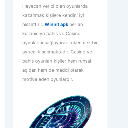
Heyecan verici olan oyunlarda
kazanmak kişilere kendini iyi
hissettirir.
Winnit apk
her an
kullanıcıya bahis ve Casino
oyunlarını sağlayarak tükenmez bir
ayrıcalık sunmaktadır. Casino ve
bahis oyunları kişiler hem ruhsal
açıdan hem de maddi olarak
motive eden oyunlardır.