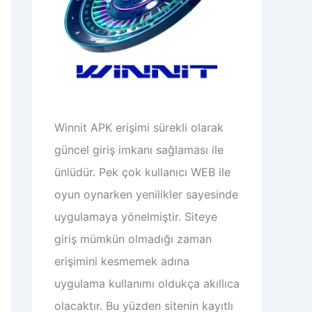
Winnit
APK
erişimi sürekli olarak
güncel giriş imkanı sağlaması ile
ünlüdür. Pek çok kullanıcı WEB ile
oyun oynarken yenilikler sayesinde
uygulamaya yönelmiştir. Siteye
giriş mümkün olmadığı zaman
erişimini kesmemek adına
uygulama kullanımı oldukça akıllıca
olacaktır. Bu yüzden sitenin kayıtlı