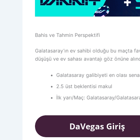
Bahis ve Tahmin Perspektifi
Galatasaray’ın ev sahibi olduğu bu maçta fav
düşüşü ve ev sahası avantajı göz önüne alın
Galatasaray galibiyeti en olası sen
2.5 üst beklentisi makul
İlk yarı/Maç: Galatasaray/Galatasa