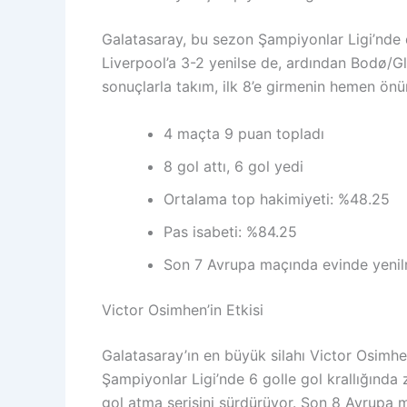
Galatasaray, bu sezon Şampiyonlar Ligi’nde d
Liverpool’a 3-2 yenilse de, ardından Bodø/Gli
sonuçlarla takım, ilk 8’e girmenin hemen önü
4 maçta 9 puan topladı
8 gol attı, 6 gol yedi
Ortalama top hakimiyeti: %48.25
Pas isabeti: %84.25
Son 7 Avrupa maçında evinde yeni
Victor Osimhen’in Etkisi
Galatasaray’ın en büyük silahı Victor Osimhen
Şampiyonlar Ligi’nde 6 golle gol krallığında
gol atma serisini sürdürüyor. Son 8 Avrupa 