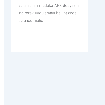
kullanıcıları mutlaka APK dosyasını
indirerek uygulamayı hali hazırda
bulundurmalıdır.