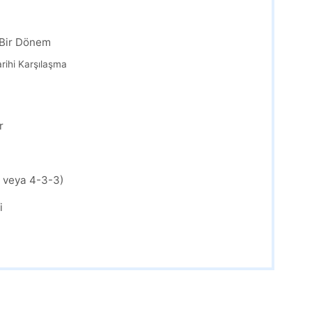
u Bir Dönem
rihi Karşılaşma
r
2 veya 4-3-3)
i