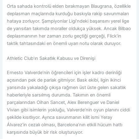
Orta sahada kontrolü elden bırakmayan Blaugrana, özellikle
deplasman maçlarında kurduğu baskıyla rakip savunmaları
hataya zorluyor. Şampiyonlar Ligi’ndeki başarısını yerel lige
de yansıtan takımda moraller oldukça yüksek. Ancak Bilbao
deplasmanının her zaman zorlu geçtiği gerçeği, Flick’in
taktik tahtasındaki en önemli uyarı notu olarak duruyor.
Athletic Club’ın Sakatlık Kabusu ve Direnişi
Ernesto Valverde’nin öğrencileri için işler kadro derinliği
açısından pek de parlak gitmiyor. Bask ekibi, ligin ikinci
yarısında yakaladığı çıkışa rağmen üst üste gelen sakatlık
haberleriyle sarsılmış durumda. Takımın en önemli
parçalarından Oihan Sancet, Alex Berenguer ve Daniel
Vivian gibi isimlerin yokluğu, Valverde’nin oyun planını ciddi
şekilde kısıtlıyor. Ayrıca savunmanın kilit ismi Yeray
Álvarez’in cezalı olması, Barcelona’nın etkili hücum hattı
karşısında büyük bir risk oluşturuyor.