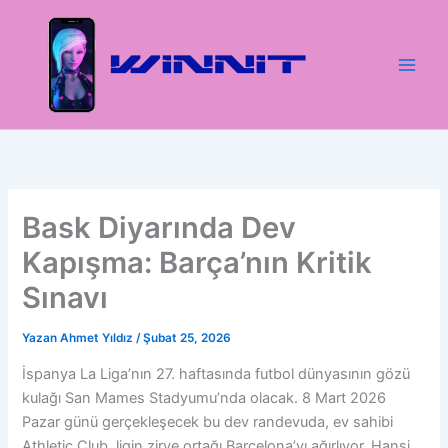
İçeriğe
atla
Bask Diyarında Dev
Kapışma: Barça’nın Kritik
Sınavı
Yazan
Ahmet Yıldız
/
Şubat 25, 2026
İspanya La Liga’nın 27. haftasında futbol dünyasının gözü
kulağı San Mames Stadyumu’nda olacak. 8 Mart 2026
Pazar günü gerçekleşecek bu dev randevuda, ev sahibi
Athletic Club, ligin zirve ortağı Barcelona’yı ağırlıyor. Hansi