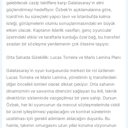
gelebilecek cazip tekliflere karşı Galatasaray’ın elini
güçlendirmeyi hedefliyor. Özbek’in açıklamalarına göre,
Icardi’nin bu süreçteki yapıcı tavrı ve İstanbul’da kalma
isteği, görüşmelerin olumlu sonuçlanmasındaki en büyük
etken olacak. Kaptanın liderlik vasıfları, genç oyuncular
üzerindeki etkisi ve taraftarla kurduğu özel bağ, bu transferi
sıradan bir sözleşme yenilemenin çok ötesine taşıyor.
Orta Sahada Süreklilik: Lucas Torreira ve Mario Lemina Planı
Galatasaray’ın oyun kurgusunda merkezi bir rol üstlenen
Lucas Torreira ve Mario Lemina, yönetimin iç transferdeki
diğer öncelikli isimleri olarak dikkat çekiyor. Orta sahanın
dinamizmini ve savunma direncini sağlayan bu ikili, teknik
direktörün sisteminde vazgeçilmez bir yere sahip. Dursun
Özbek, her iki oyuncunun da mevcut sözleşmelerinde ciddi
bir ücret iyileştirmesi yapılacağını ve kontrat sürelerinin
uzatılması için gerekli adımların atılacağını duyurdu. Bu
hamle, takımın omurgasını uzun yıllar koruma vizyonunun