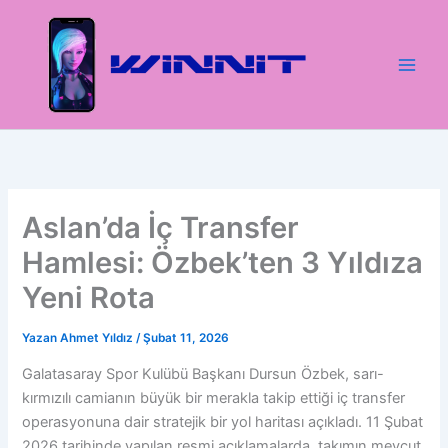
İçeriğe
atla
Aslan’da İç Transfer
Hamlesi: Özbek’ten 3 Yıldıza
Yeni Rota
Yazan
Ahmet Yıldız
/
Şubat 11, 2026
Galatasaray Spor Kulübü Başkanı Dursun Özbek, sarı-
kırmızılı camianın büyük bir merakla takip ettiği iç transfer
operasyonuna dair stratejik bir yol haritası açıkladı. 11 Şubat
2026 tarihinde yapılan resmi açıklamalarda, takımın mevcut