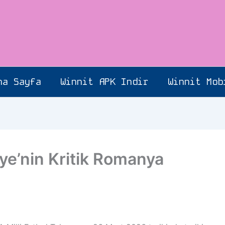
na Sayfa
Winnit APK Indir
Winnit Mob
ye’nin Kritik Romanya