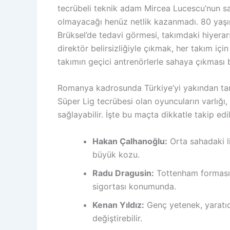
tecrübeli teknik adam Mircea Lucescu’nun sa
olmayacağı henüz netlik kazanmadı. 80 yaşınd
Brüksel’de tedavi görmesi, takımdaki hiyerar
direktör belirsizliğiyle çıkmak, her takım iç
takımın geçici antrenörlerle sahaya çıkması 
Romanya kadrosunda Türkiye’yi yakından tanıy
Süper Lig tecrübesi olan oyuncuların varlığı
sağlayabilir. İşte bu maçta dikkatle takip edi
Hakan Çalhanoğlu:
Orta sahadaki li
büyük kozu.
Radu Dragusin:
Tottenham forması 
sigortası konumunda.
Kenan Yıldız:
Genç yetenek, yaratıcı 
değiştirebilir.