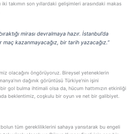
iki takımın son yıllardaki gelişimleri arasındaki makas
.
bıraktığı mirası devralmaya hazır. İstanbul’da
ir maç kazanmayacağız, bir tarih yazacağız.”
imiz olacağını öngörüyoruz. Bireysel yeteneklerin
omanya’nın dağınık görüntüsü Türkiye’nin işini
bir gol bulma ihtimali olsa da, hücum hattımızın etkinliği
uda beklentimiz, coşkulu bir oyun ve net bir galibiyet.
bolun tüm gerekliliklerini sahaya yansıtarak bu engeli