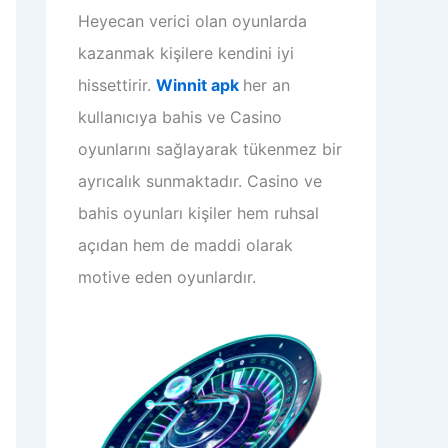
Heyecan verici olan oyunlarda
kazanmak kişilere kendini iyi
hissettirir.
Winnit apk
her an
kullanıcıya bahis ve Casino
oyunlarını sağlayarak tükenmez bir
ayrıcalık sunmaktadır. Casino ve
bahis oyunları kişiler hem ruhsal
açıdan hem de maddi olarak
motive eden oyunlardır.