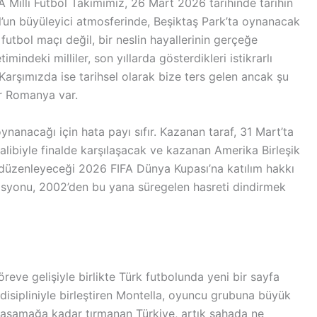
 Milli Futbol Takımımız, 26 Mart 2026 tarihinde tarihin
bul’un büyüleyici atmosferinde, Beşiktaş Park’ta oynanacak
futbol maçı değil, bir neslin hayallerinin gerçeğe
indeki milliler, son yıllarda gösterdikleri istikrarlı
Karşımızda ise tarihsel olarak bize ters gelen ancak şu
ir Romanya var.
anacağı için hata payı sıfır. Kazanan taraf, 31 Mart’ta
libiyle finalde karşılaşacak ve kazanan Amerika Birleşik
 düzenleyeceği 2026 FIFA Dünya Kupası’na katılım hakkı
vasyonu, 2002’den bu yana süregelen hasreti dindirmek
eve gelişiyle birlikte Türk futbolunda yeni bir sayfa
m disipliniyle birleştiren Montella, oyuncu grubuna büyük
 basamağa kadar tırmanan Türkiye, artık sahada ne