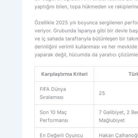
yaptığını bilen, topa hükmeden ve rakiplerin
Özellikle 2025 yılı boyunca sergilenen per
veriyor. Grubunda İspanya gibi bir devle b
ve iç sahada taraftarıyla bütünleşen bir takı
derinliğini verimli kullanması ve her mevkid
yaparak değil, hücumda da yaratıcı çözümler 
Karşılaştırma Kriteri
Tür
FIFA Dünya
25
Sıralaması
Son 10 Maç
7 Galibiyet, 2 Ber
Performansı
Mağlubiyet
En Değerli Oyuncu
Hakan Çalhanoğlu