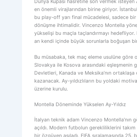
Dünya Kupası hasretine son vermek isteyen A
en önemli virajlarından birine giriyor. İstan
bu play-off yarı final mücadelesi, sadece bir 
dönüşme ihtimalidir. Vincenzo Montella yönetim
yükselişi bu maçla taçlandırmayı hedefliyor. 
an kendi içinde büyük sorunlarla boğuşan b
Bu müsabaka, tek maç eleme usulüne göre oyn
Slovakya ile Kosova arasındaki eşleşmenin ga
Devletleri, Kanada ve Meksika’nın ortaklaşa
kazanacak. Ay-yıldızlıların bu yoldaki moti
üzerine kurulu.
Montella Döneminde Yükselen Ay-Yıldız
İtalyan teknik adam Vincenzo Montella’nın gör
açıldı. Modern futbolun gerekliliklerini takı
bir özgüven aşıladı. FIFA sıralamasında 25.