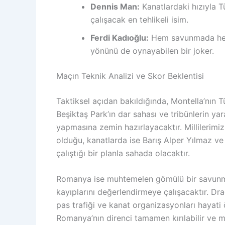
Dennis Man:
Kanatlardaki hızıyla 
çalışacak en tehlikeli isim.
Ferdi Kadıoğlu:
Hem savunmada hem
yönünü de oynayabilen bir joker.
Maçın Teknik Analizi ve Skor Beklentisi
Taktiksel açıdan bakıldığında, Montella’nın 
Beşiktaş Park’ın dar sahası ve tribünlerin 
yapmasına zemin hazırlayacaktır. Millilerim
olduğu, kanatlarda ise Barış Alper Yılmaz ve
çalıştığı bir planla sahada olacaktır.
Romanya ise muhtemelen gömülü bir savunma 
kayıplarını değerlendirmeye çalışacaktır. Dra
pas trafiği ve kanat organizasyonları hayati 
Romanya’nın direnci tamamen kırılabilir ve ma