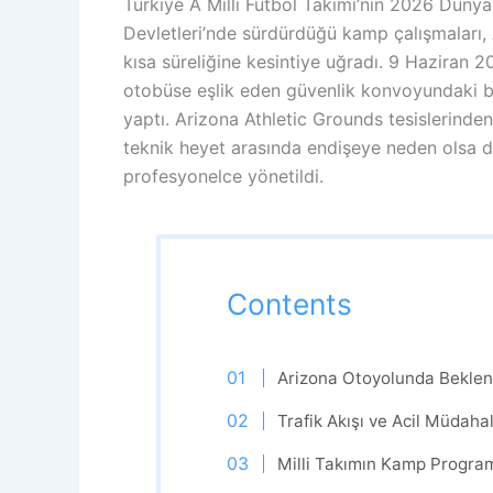
Türkiye A Milli Futbol Takımı’nın 2026 Dünya
Devletleri’nde sürdürdüğü kamp çalışmaları, 
kısa süreliğine kesintiye uğradı. 9 Haziran 2
otobüse eşlik eden güvenlik konvoyundaki 
yaptı. Arizona Athletic Grounds tesislerind
teknik heyet arasında endişeye neden olsa d
profesyonelce yönetildi.
Contents
Arizona Otoyolunda Beklen
Trafik Akışı ve Acil Müdaha
Milli Takımın Kamp Progra