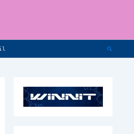
Arama
il