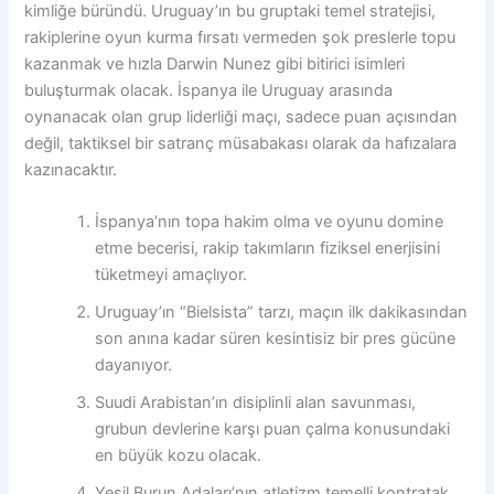
kimliğe büründü. Uruguay’ın bu gruptaki temel stratejisi,
rakiplerine oyun kurma fırsatı vermeden şok preslerle topu
kazanmak ve hızla Darwin Nunez gibi bitirici isimleri
buluşturmak olacak. İspanya ile Uruguay arasında
oynanacak olan grup liderliği maçı, sadece puan açısından
değil, taktiksel bir satranç müsabakası olarak da hafızalara
kazınacaktır.
İspanya’nın topa hakim olma ve oyunu domine
etme becerisi, rakip takımların fiziksel enerjisini
tüketmeyi amaçlıyor.
Uruguay’ın “Bielsista” tarzı, maçın ilk dakikasından
son anına kadar süren kesintisiz bir pres gücüne
dayanıyor.
Suudi Arabistan’ın disiplinli alan savunması,
grubun devlerine karşı puan çalma konusundaki
en büyük kozu olacak.
Yeşil Burun Adaları’nın atletizm temelli kontratak