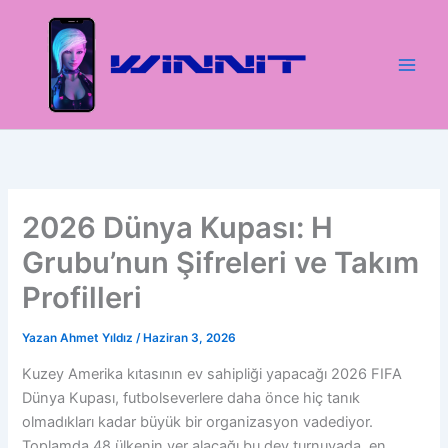
İçeriğe
atla
2026 Dünya Kupası: H
Grubu’nun Şifreleri ve Takım
Profilleri
Yazan
Ahmet Yıldız
/
Haziran 3, 2026
Kuzey Amerika kıtasının ev sahipliği yapacağı 2026 FIFA
Dünya Kupası, futbolseverlere daha önce hiç tanık
olmadıkları kadar büyük bir organizasyon vadediyor.
Toplamda 48 ülkenin yer alacağı bu dev turnuvada, en