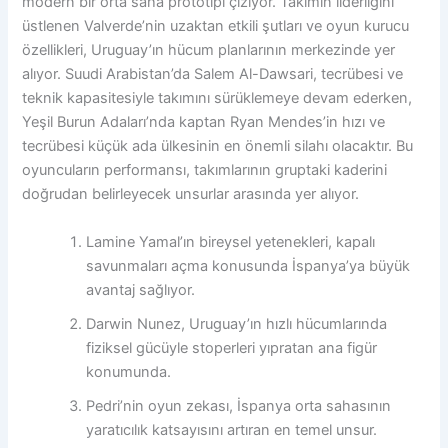
modern bir orta saha prototipi çiziyor. Takımın liderliğini
üstlenen Valverde’nin uzaktan etkili şutları ve oyun kurucu
özellikleri, Uruguay’ın hücum planlarının merkezinde yer
alıyor. Suudi Arabistan’da Salem Al-Dawsari, tecrübesi ve
teknik kapasitesiyle takımını sürüklemeye devam ederken,
Yeşil Burun Adaları’nda kaptan Ryan Mendes’in hızı ve
tecrübesi küçük ada ülkesinin en önemli silahı olacaktır. Bu
oyuncuların performansı, takımlarının gruptaki kaderini
doğrudan belirleyecek unsurlar arasında yer alıyor.
Lamine Yamal’ın bireysel yetenekleri, kapalı
savunmaları açma konusunda İspanya’ya büyük
avantaj sağlıyor.
Darwin Nunez, Uruguay’ın hızlı hücumlarında
fiziksel gücüyle stoperleri yıpratan ana figür
konumunda.
Pedri’nin oyun zekası, İspanya orta sahasının
yaratıcılık katsayısını artıran en temel unsur.