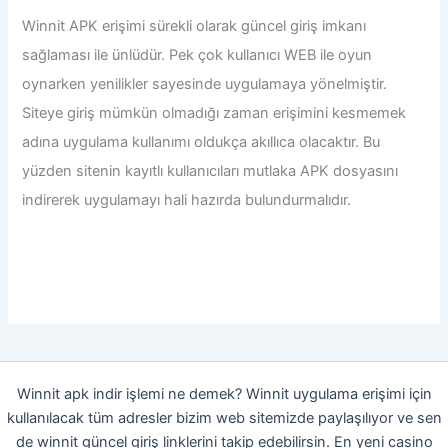
Winnit
APK
erişimi sürekli olarak güncel giriş imkanı
sağlaması ile ünlüdür. Pek çok kullanıcı WEB ile oyun
oynarken yenilikler sayesinde uygulamaya yönelmiştir.
Siteye giriş mümkün olmadığı zaman erişimini kesmemek
adına uygulama kullanımı oldukça akıllıca olacaktır. Bu
yüzden sitenin kayıtlı kullanıcıları mutlaka APK dosyasını
indirerek uygulamayı hali hazırda bulundurmalıdır.
Winnit apk indir işlemi ne demek? Winnit uygulama erişimi için
kullanılacak tüm adresler bizim web sitemizde paylaşılıyor ve sen
de winnit güncel giriş linklerini takip edebilirsin. En yeni casino