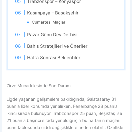
Trabzonspor – Konyaspor
Kasımpaşa – Başakşehir
Cumartesi Maçları
Pazar Günü Dev Derbisi
Bahis Stratejileri ve Öneriler
Hafta Sonrası Beklentiler
Zirve Mücadelesinde Son Durum
Ligde yaşanan gelişmelere bakıldığında, Galatasaray 31
puanla lider konumda yer alırken, Fenerbahçe 28 puanla
ikinci sırada bulunuyor. Trabzonspor 25 puan, Beşiktaş ise
21 puanla beşinci sırada yer aldığı için bu haftanın maçları
puan tablosunda ciddi değişikliklere neden olabilir. Özellikle