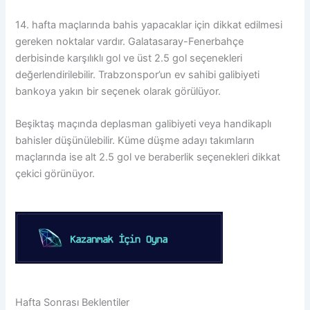
14. hafta maçlarında bahis yapacaklar için dikkat edilmesi
gereken noktalar vardır. Galatasaray-Fenerbahçe
derbisinde karşılıklı gol ve üst 2.5 gol seçenekleri
değerlendirilebilir. Trabzonspor’un ev sahibi galibiyeti
bankoya yakın bir seçenek olarak görülüyor.
Beşiktaş maçında deplasman galibiyeti veya handikaplı
bahisler düşünülebilir. Küme düşme adayı takımların
maçlarında ise alt 2.5 gol ve beraberlik seçenekleri dikkat
çekici görünüyor.
Hafta Sonrası Beklentiler