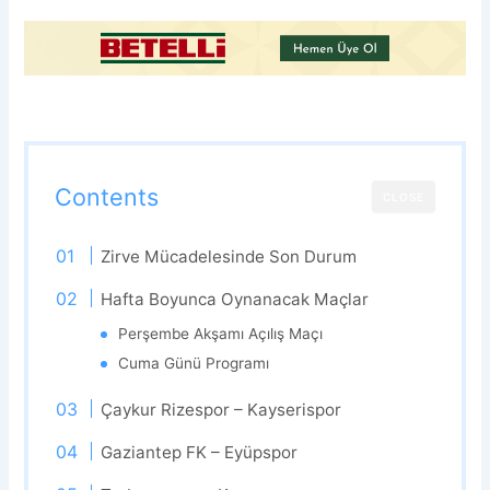
Contents
CLOSE
Zirve Mücadelesinde Son Durum
Hafta Boyunca Oynanacak Maçlar
Perşembe Akşamı Açılış Maçı
Cuma Günü Programı
Çaykur Rizespor – Kayserispor
Gaziantep FK – Eyüpspor